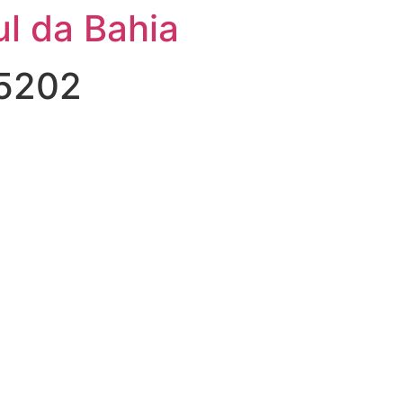
l da Bahia
#5202