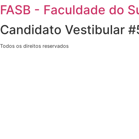
FASB - Faculdade do Su
Pular
para
o
Candidato Vestibular 
conteúdo
Todos os direitos reservados